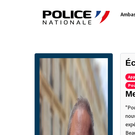
Ambas
Éc
App
Pou
Me
"Pou
nouv
expé
Beau