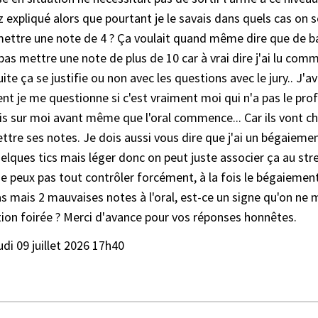
z expliqué alors que pourtant je le savais dans quels cas on so
 mettre une note de 4 ? Ça voulait quand même dire que de b
t pas mettre une note de plus de 10 car à vrai dire j'ai lu co
ite ça se justifie ou non avec les questions avec le jury.. J'a
t je me questionne si c'est vraiment moi qui n'a pas le prof
is sur moi avant même que l'oral commence... Car ils vont ch
tre ses notes. Je dois aussi vous dire que j'ai un bégaiement
elques tics mais léger donc on peut juste associer ça au str
e peux pas tout contrôler forcément, à la fois le bégaiement e
 bras mais 2 mauvaises notes à l'oral, est-ce un signe qu'on n
tion foirée ? Merci d'avance pour vos réponses honnêtes.
udi 09 juillet 2026 17h40