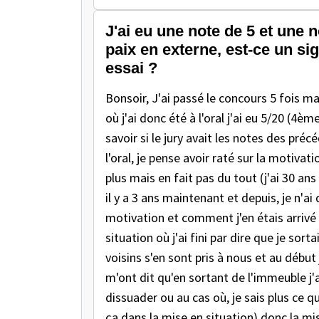
J'ai eu une note de 5 et une 
paix en externe, est-ce un si
essai ?
Bonsoir, J'ai passé le concours 5 fois mai
où j'ai donc été à l'oral j'ai eu 5/20 (4
savoir si le jury avait les notes des pré
l'oral, je pense avoir raté sur la motiv
plus mais en fait pas du tout (j'ai 30 an
il y a 3 ans maintenant et depuis, je n'a
motivation et comment j'en étais arrivé à
situation où j'ai fini par dire que je sort
voisins s'en sont pris à nous et au débu
m'ont dit qu'en sortant de l'immeuble j'a
dissuader ou au cas où, je sais plus ce q
ça dans la mise en situation) donc la mi