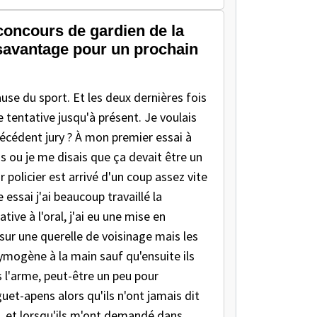
 concours de gardien de la
désavantage pour un prochain
cause du sport. Et les deux dernières fois
e tentative jusqu'à présent. Je voulais
précédent jury ? À mon premier essai à
s ou je me disais que ça devait être un
 policier est arrivé d'un coup assez vite
essai j'ai beaucoup travaillé la
ive à l'oral, j'ai eu une mise en
it sur une querelle de voisinage mais les
rymogène à la main sauf qu'ensuite ils
us l'arme, peut-être un peu pour
guet-apens alors qu'ils n'ont jamais dit
au, et lorsqu'ils m'ont demandé dans