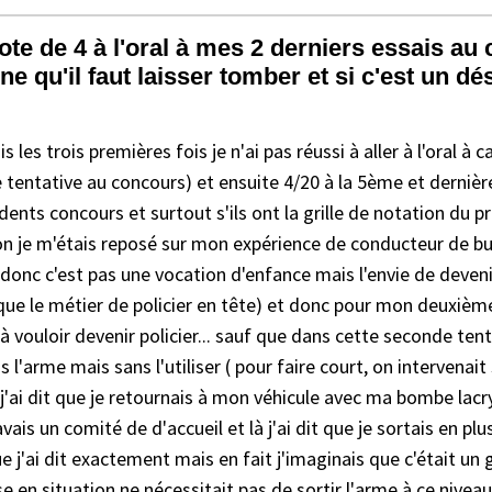
note de 4 à l'oral à mes 2 derniers essais au
gne qu'il faut laisser tomber et si c'est un 
s les trois premières fois je n'ai pas réussi à aller à l'oral à 
ème tentative au concours) et ensuite 4/20 à la 5ème et dernièr
cédents concours et surtout s'ils ont la grille de notation du 
ation je m'étais reposé sur mon expérience de conducteur de bu
s donc c'est pas une vocation d'enfance mais l'envie de devenir
i que le métier de policier en tête) et donc pour mon deuxième 
 vouloir devenir policier... sauf que dans cette seconde tentat
ais l'arme mais sans l'utiliser ( pour faire court, on intervena
t j'ai dit que je retournais à mon véhicule avec ma bombe lac
vais un comité de d'accueil et là j'ai dit que je sortais en pl
ue j'ai dit exactement mais en fait j'imaginais que c'était un 
se en situation ne nécessitait pas de sortir l'arme à ce nive