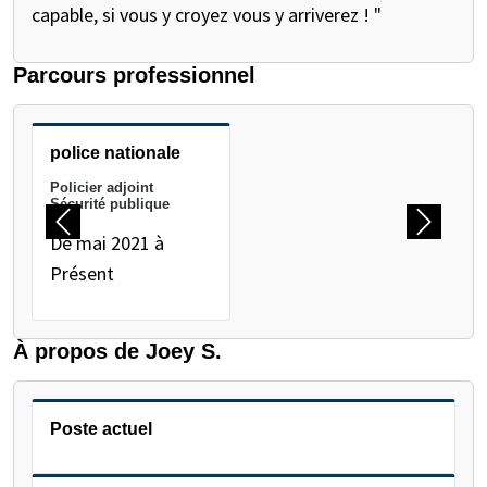
capable, si vous y croyez vous y arriverez ! "
Parcours professionnel
METTEZ EN PAUSE LE CARROUSEL SUIVANT
police nationale
Policier adjoint
Sécurité publique
Précédent
Suivant
De mai 2021 à
Présent
À propos de Joey S.
Poste actuel