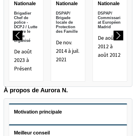
Nationale
Nationale
Nationale
Brigadier
DSPAP/
DSPAP/
Chef de
Brigade
Commissari
police -
locale de
at Européen
DCPJ / Lutte
Protection
Madrid
contre le
des Famille
crime
De août
Précédent
Suivant
organisé
De nov.
2012 à
2014 à juil.
De août
août 2012
2021
2023 à
Présent
À propos de Aurora N.
Motivation principale
Meilleur conseil