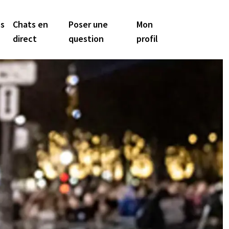
os
Chats en
Poser une
Mon
direct
question
profil