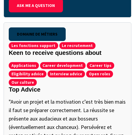
ASK ME A QUESTION
DOMAINE DE MÉTIERS
Les fonctions support
Le recrutement
Keen to receive questions about
Applications
Career development
Career tips
Eligibility advice
Interview advice
Open roles
Our culture
Top Advice
"Avoir un projet et la motivation c’est très bien mais
il faut se préparer correctement. La réussite se
présente aux audacieux et aux bosseurs
(éventuellement aux chanceux). Persévérez et