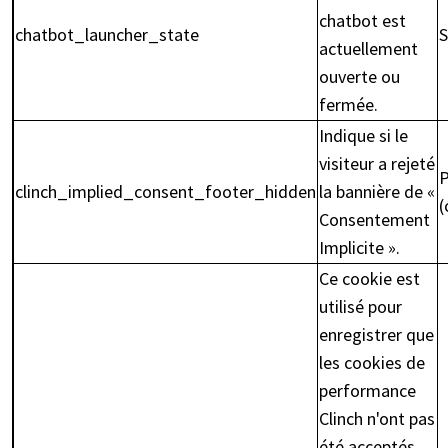
chatbot est
chatbot_launcher_state
S
actuellement
ouverte ou
fermée.
Indique si le
visiteur a rejeté
P
clinch_implied_consent_footer_hidden
la bannière de «
(
Consentement
Implicite ».
Ce cookie est
utilisé pour
enregistrer que
les cookies de
performance
Clinch n'ont pas
été acceptés,