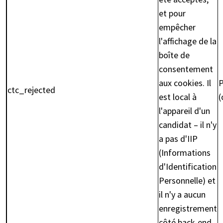
et pour
empêcher
l'affichage de la
boîte de
consentement
aux cookies. Il
P
ctc_rejected
est local à
(
l'appareil d'un
candidat – il n'y
a pas d'IIP
(Informations
d'Identification
Personnelle) et
il n'y a aucun
enregistrement
côté back-end