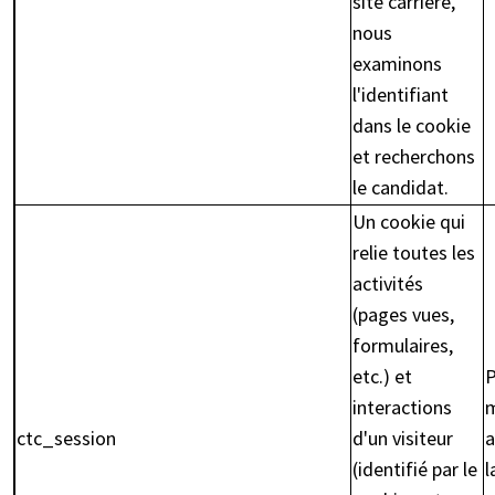
site carrière,
nous
examinons
l'identifiant
dans le cookie
et recherchons
le candidat.
Un cookie qui
relie toutes les
activités
(pages vues,
formulaires,
etc.) et
P
interactions
m
ctc_session
d'un visiteur
a
(identifié par le
l