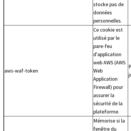
stocke pas de
données
personnelles.
Ce cookie est
utilisé par le
pare-feu
d'application
web AWS (AWS
P
aws-waf-token
Web
j
Application
Firewall) pour
assurer la
sécurité de la
plateforme.
Mémorise si la
fenêtre du